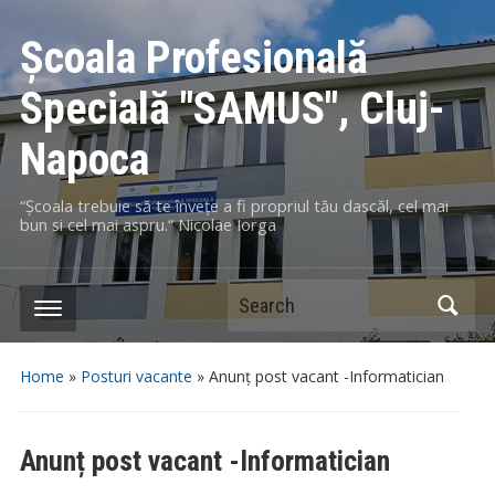
Școala Profesională
Specială "SAMUS", Cluj-
Napoca
“Școala trebuie să te învețe a fi propriul tău dascăl, cel mai
bun si cel mai aspru.“ Nicolae Iorga
Search
Home
»
Posturi vacante
»
Anunț post vacant -Informatician
Anunț post vacant -Informatician