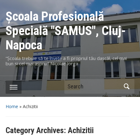
Școala Profesională
Specială "SAMUS", Cluj-
Napoca
“Școala trebuie să te învețe a fi propriul tău dascăl, cel mai
bun si cel mai aspru.“ Nicolae Iorga
Search
Home
» Achizitii
Category Archives:
Achizitii