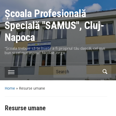
Școala Profesională
Specială "SAMUS", Cluj-
Napoca
“Școala trebuie să te învețe a fi propriul tău dascăl, cel mai
bun si cel mai aspru.“ Nicolae Iorga
Search
Home
»
Resurse umane
Resurse umane