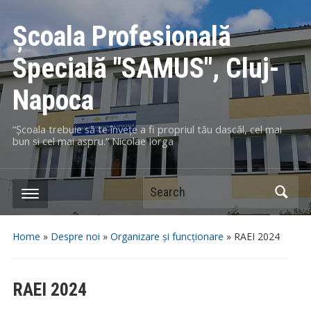
Școala Profesională
Specială "SAMUS", Cluj-
Napoca
“Școala trebuie să te învețe a fi propriul tău dascăl, cel mai
bun si cel mai aspru.“ Nicolae Iorga
Search
Home
»
Despre noi
»
Organizare și funcționare
»
RAEI 2024
RAEI 2024