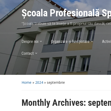
Școala Profesională S
“Școala trebuie să te învețe a fi propriul tău dascăl, ce
Despre noi
Organizare și funcționare
Activi
Contact
Home
»
2024
»
septembrie
Monthly Archives:
septe