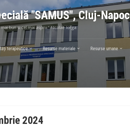
pecială "SAMUS", Cluj-Napo
l mai bun si cel mai aspru.“ Nicolae Iorga
tăți terapeutice
Resurse materiale
Resurse umane
mbrie 2024